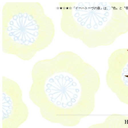
☆★☆★☆『イーハトーヴの森』は、〝色〟と〝香