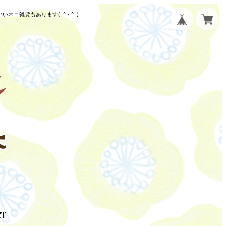
コ雑貨もあります(=^・^=)
CT