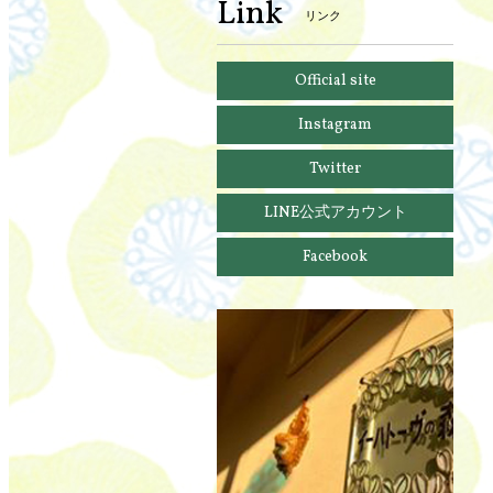
Link
リンク
Official site
Instagram
Twitter
LINE公式アカウント
Facebook