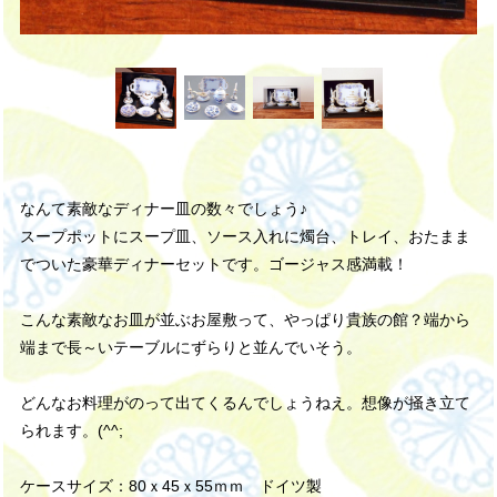
なんて素敵なディナー皿の数々でしょう♪
スープポットにスープ皿、ソース入れに燭台、トレイ、おたまま
でついた豪華ディナーセットです。ゴージャス感満載！
こんな素敵なお皿が並ぶお屋敷って、やっぱり貴族の館？端から
端まで長～いテーブルにずらりと並んでいそう。
どんなお料理がのって出てくるんでしょうねえ。想像が掻き立て
られます。(^^;
ケースサイズ：80ｘ45ｘ55ｍｍ ドイツ製