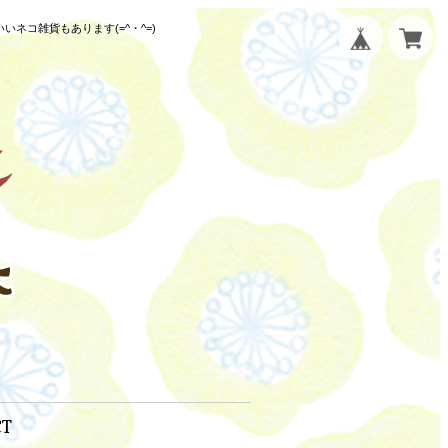
コ雑貨もあります(=^・^=)
CT