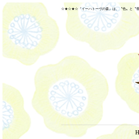
☆★☆★☆『イーハトーヴの森』は、〝色〟と〝香