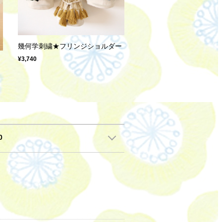
幾何学刺繍★フリンジショルダー
¥3,740
ト
0