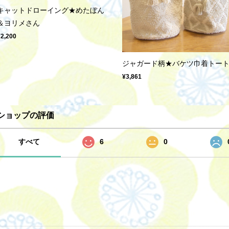
キャットドローイング★めたぼん
＆ヨリメさん
¥2,200
ジャガード柄★バケツ巾着トー
¥3,861
ショップの評価
すべて
6
0