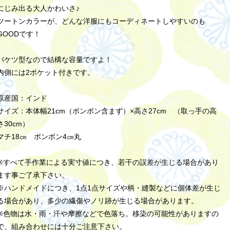
にじみ出る大人かわいさ♪
ツートンカラーが、どんな洋服にもコーディネートしやすいのも
GOODです！
バケツ型なので結構な容量ですよ！
内側には2ポケット付きです。
原産国：インド
サイズ：本体幅21cm（ボンボン含まず）×高さ27cm （取っ手の高
さ30cm）
マチ18㎝ ボンボン4㎝丸
※すべて手作業による実寸値につき、若干の誤差が生じる場合があり
ます事ご了承下さい。
※ハンドメイドにつき、1点1点サイズや柄・縫製などに個体差が生じ
る場合があり、多少の繊傷やノリ跡が生じる場合があります。
※色物は水・雨・汗や摩擦などで色落ち。移染の可能性がありますの
で、組み合わせには十分ご注意下さい。