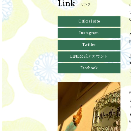
Link
リンク
Official site
Instagram
Twitter
LINE公式アカウント
Facebook