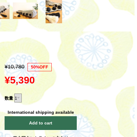
¥10,780
50%OFF
¥5,390
数量
International shipping available
Add to cart