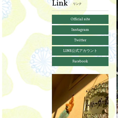
Link
リンク
Official site
Instagram
Twitter
LINE公式アカウント
Facebook