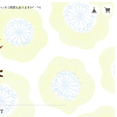
コ雑貨もあります(=^・^=)
CT