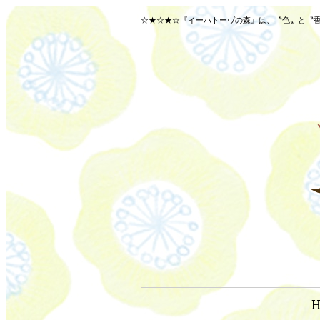
☆★☆★☆『イーハトーヴの森』は、〝色〟と〝香