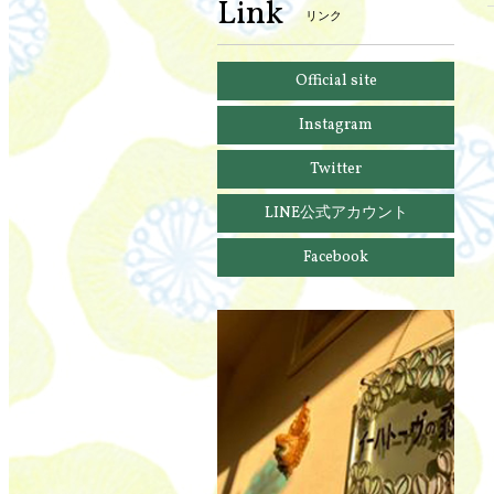
Link
リンク
Official site
Instagram
Twitter
LINE公式アカウント
Facebook