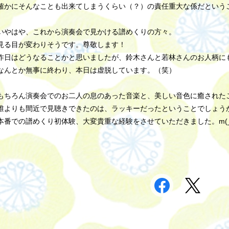
確かにそんなことも出来てしまうくらい（？）の責任重大な係だという
いやはや、これから演奏会で見かける譜めくりの方々。
見る目が変わりそうです。尊敬します！
昨日はどうなることかと思いましたが、鈴木さんと若林さんのお人柄に
なんとか無事に終わり、本日は虚脱しています。（笑）
もちろん演奏会でのお二人の息のあった音楽と、美しい音色に癒された
誰よりも間近で見聴きできたのは、ラッキーだったということでしょう
本番での譜めくり初体験、大変貴重な経験をさせていただきました。m(_