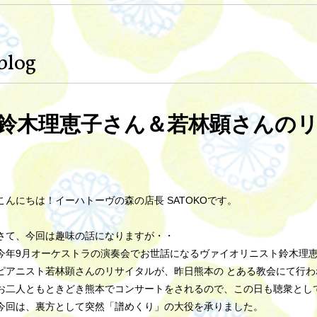
blog
鈴木理恵子さん＆若林顕さんの
こんにちは！イーハトーヴの森の店長 SATOKOです。
さて、今回は趣味の話になりますが・・
今年9月オーケストラの演奏会でお世話になるヴァイオリニスト鈴木理
ピアニスト若林顕さんのリサイタルが、昨日熊本の とある教会にて行わ
お二人ともときどき熊本でコンサートをされるので、この日も聴衆として
今回は、裏方として突然「譜めくり」の大役を承りました。