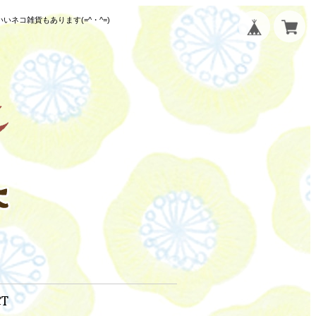
コ雑貨もあります(=^・^=)
CT