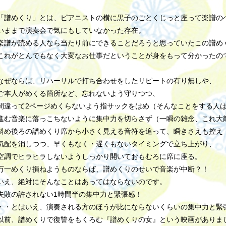
「譜めくり」とは、ピアニストの横に黒子のごとくじっと座って楽譜の
いままで演奏会で気にもしていなかった存在。
楽譜が読める人なら当たり前にできることだろうと思っていたこの譜め
これがとんでもなく大変なお仕事だということが身をもって分かったの
なぜならば、リハーサルで打ち合わせをしたリピートの有り無しや、
ご本人がめくる箇所など、忘れないよう守りつつ、
間違って2ページめくらないよう指サックをはめ（そんなことをする人
進む音楽に落っこちないように集中力を切らさず（一瞬の雑念、これ大
斜め後ろの譜めくり席から小さく見える音符を追って、瞬きさえも控え
気配を消しつつ、早くもなく・遅くもないタイミングで立ち上がり、
空調でヒラヒラしないようしっかり開いておもむろに席に座る。
万一めくり損ねようものならば、譜めくりのせいで音楽が中断？！
いえ、絶対にそんなことはあってはならないのです。
失敗の許されない1時間半の集中力と緊張感！
・・とはいえ、演奏される方のほうが比にならないくらいの集中力と緊張感
以前、譜めくりで復讐をもくろむ『譜めくりの女』という映画がありま