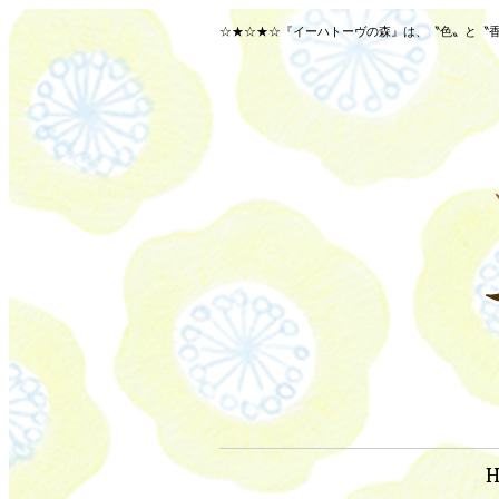
☆★☆★☆『イーハトーヴの森』は、〝色〟と〝香