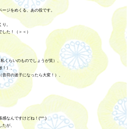
ページをめくる、あの役です。
くり。
でした！（＞＜）
は私くらいのものでしょうが笑）、
敵！）、
（音符の迷子になったら大変！）、
なんですけどね！(^^:)
したが、