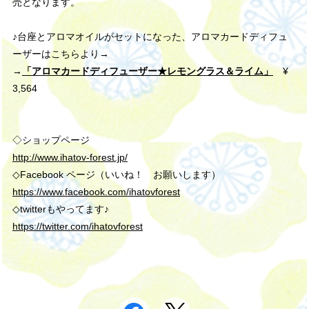
売となります。
♪台座とアロマオイルがセットになった、
アロマカードディフュ
ーザー
はこちらより→
→
「
アロマカードディフューザー★レモングラス＆ライム
」
¥
3,564
◇ショップページ
http://www.ihatov-forest.jp/
◇Facebook ページ（いいね！ お願いします）
https://www.facebook.com/ihatovforest
◇twitterもやってます♪
https://twitter.com/ihatovforest