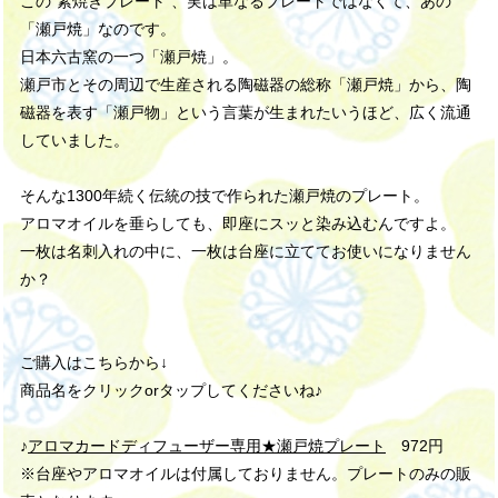
この“素焼きプレート”、実は単なるプレートではなくて、あの
「瀬戸焼」なのです。
日本六古窯の一つ「瀬戸焼」。
瀬戸市とその周辺で生産される陶磁器の総称「瀬戸焼」から、陶
磁器を表す「瀬戸物」という言葉が生まれたいうほど、広く流通
していました。
そんな1300年続く伝統の技で作られた瀬戸焼のプレート。
アロマオイルを垂らしても、即座にスッと染み込むんですよ。
一枚は名刺入れの中に、一枚は台座に立ててお使いになりません
か？
ご購入はこちらから↓
商品名をクリックorタップしてくださいね♪
♪
アロマカードディフューザー専用★瀬戸焼プレート
972円
※台座やアロマオイルは付属しておりません。プレートのみの販