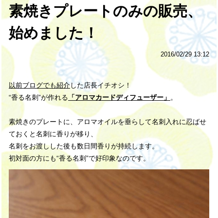
素焼きプレートのみの販売、
始めました！
2016/02/29 13:12
以前ブログでも紹介
した店長イチオシ！
“香る名刺”が作れる
「アロマカードディフューザー」
。
素焼きのプレートに、アロマオイルを垂らして名刺入れに忍ばせ
ておくと名刺に香りが移り、
名刺をお渡しした後も数日間香りが持続します。
初対面の方にも“香る名刺”で好印象なのです。