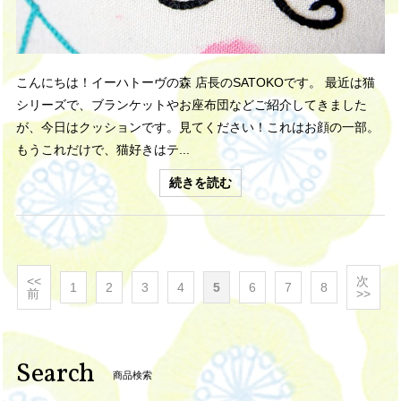
こんにちは！イーハトーヴの森 店長のSATOKOです。 最近は猫
シリーズで、ブランケットやお座布団などご紹介してきました
が、今日はクッションです。見てください！これはお顔の一部。
もうこれだけで、猫好きはテ...
続きを読む
<<
次
1
2
3
4
5
6
7
8
前
>>
Search
商品検索