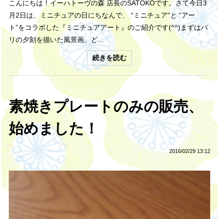
こんにちは！イーハトーヴの森 店長のSATOKOです。さて今日3
月2日は、ミニチュアの日にちなんで、 “ミニチュア”と “アー
ト”をコラボした『ミニチュアアート』のご紹介です(^^)まずはパ
リの夕刻を描いた風景画。ど...
続きを読む
素焼きプレートのみの販売、
始めました！
2016/02/29 13:12